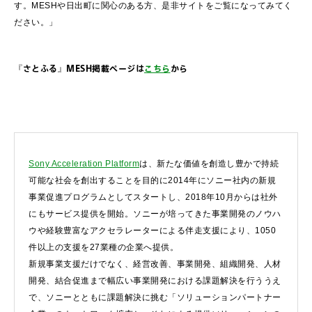
す。MESHや日出町に関心のある方、是非サイトをご覧になってみてく
ださい。」
『さとふる』MESH掲載ページは
こちら
から
Sony Acceleration Platform
は、新たな価値を創造し豊かで持続
可能な社会を創出することを目的に2014年にソニー社内の新規
事業促進プログラムとしてスタートし、2018年10月からは社外
にもサービス提供を開始。ソニーが培ってきた事業開発のノウハ
ウや経験豊富なアクセラレーターによる伴走支援により、1050
件以上の支援を27業種の企業へ提供。
新規事業支援だけでなく、経営改善、事業開発、組織開発、人材
開発、結合促進まで幅広い事業開発における課題解決を行ううえ
で、ソニーとともに課題解決に挑む「ソリューションパートナー