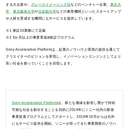
する大企業や、
グレースイメージング社
などのベンチャー企業、
東京大
学
、
東京藝術大学
や
立命館大学
などの教育機関といったスタートアップ
や人材を育成する機関にもサービスを提供しています。​
​※1 東証33業種にて定義​
※2 3か月以上の事業育成&検証プログラム
Sony Acceleration Platformは、起業のノウハウと環境の提供を通じて
クリエイターのビジョンを実現し、イノベーションエンジンとしてより
良い社会を創っていくことを目指します。
Sony Acceleration Platform
は、新たな価値を創造し豊かで持続
可能な社会を創出することを目的に2014年にソニー社内の新規
事業促進プログラムとしてスタートし、2018年10月からは社外
にもサービス提供を開始。ソニーが培ってきた事業開発のノウハ