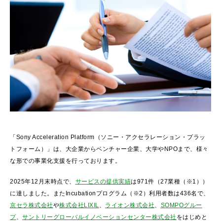
「Sony Acceleration Platform（ソニー・アクセラレーション・プラッ
トフォーム）」は、大企業からベンチャー企業、大学やNPOまで、様々
な形での事業化支援を行っております。​
2025年12月末時点で、
サービスの提供実績
は971件（27業種（※1））
に達しました。またIncubationプログラム（※2）利用者数は436名で、
京セラ株式会社
や
株式会社LIXIL
、
ライオン株式会社
、
SOMPOグルー
プ
、
サントリーグローバルイノベーションセンター株式会社
をはじめと