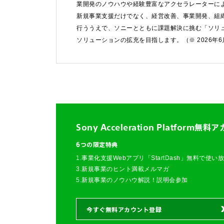
業開発のノウハウや経験豊富なアクセラレーターによ
新規事業支援だけでなく、経営改善、事業開発、組
行ううえで、ソニーとともに課題解決に挑む「ソリ
ソリューションの拡充を目指します。（※ 2026年
Sony Acceleration Platform
無料ア
6つの限定特典
1.事業化支援Webアプリ「StartDash」無料で使い
3.新規事業のヒント満載メルマガ
5.新規事業のノウハウ解説！説明会参加
今すぐ無料アカウント登録