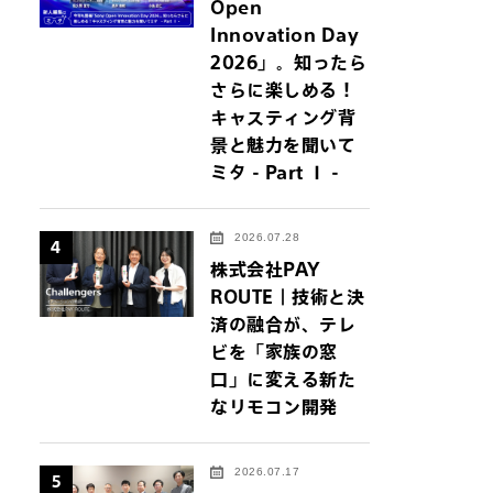
Open
Innovation Day
2026」。知ったら
さらに楽しめる！
キャスティング背
景と魅力を聞いて
ミタ - Part Ⅰ -
2026.07.28
4
株式会社PAY
ROUTE｜技術と決
済の融合が、テレ
ビを「家族の窓
口」に変える新た
なリモコン開発
2026.07.17
5