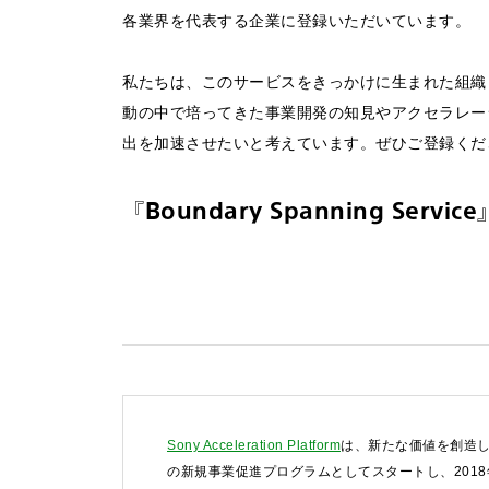
各業界を代表する企業に登録いただいています。
私たちは、このサービスをきっかけに生まれた組織・企業の連携
動の中で培ってきた事業開発の知見やアクセラレー
出を加速させたいと考えています。ぜひご登録くだ
お問い合わせ
『Boundary Spanning Serv
法人向けサービスに関
す）。
法人お問い合わせ
FAQ&個人お問い合
FAQ & 個人お問い合わ
Sony Acceleration Platform
は、新たな価値を創造し
の新規事業促進プログラムとしてスタートし、201