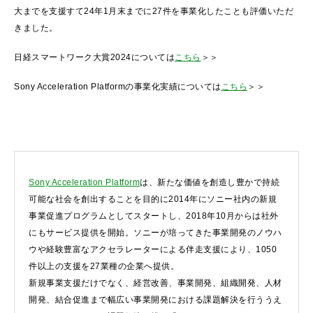
大までを支援すて24年1月末までに27件を事業化したことも評価いただ
きました。
日経スマートワーク大賞2024については
こちら
＞＞
Sony Acceleration Platformの事業化実績については
こちら
＞＞
Sony Acceleration Platform
は、新たな価値を創造し豊かで持続
可能な社会を創出することを目的に2014年にソニー社内の新規
事業促進プログラムとしてスタートし、2018年10月からは社外
にもサービス提供を開始。ソニーが培ってきた事業開発のノウハ
ウや経験豊富なアクセラレーターによる伴走支援により、1050
件以上の支援を27業種の企業へ提供。
新規事業支援だけでなく、経営改善、事業開発、組織開発、人材
開発、結合促進まで幅広い事業開発における課題解決を行ううえ