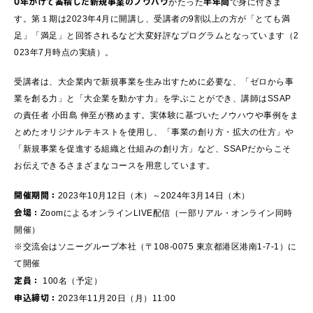
0年かけて蓄積した新規事業のノウハウ
半年間
がたった
で身に付きま
す。第１期は2023年4月に開講し、受講者の9割以上の方が「とても満
足」「満足」と回答されるなど大変好評なプログラムとなっています（2
023年7月時点の実績）。
受講者は、大企業内で新規事業を生み出すために必要な、「ゼロから事
業を創る力」と「大企業を動かす力」を学ぶことができ、講師はSSAP
の責任者 小田島 伸至が務めます。実体験に基づいたノウハウや事例をま
とめたオリジナルテキストを使用し、「事業の創り方・拡大の仕方」や
「新規事業を促進する組織と仕組みの創り方」など、SSAPだからこそ
お伝えできるさまざまなコースを用意しています。
開催期間：
2023年10月12日（木）～2024年3月14日（木）
会場：
ZoomによるオンラインLIVE配信（一部リアル・オンライン同時
開催）
※交流会はソニーグループ本社（〒108-0075 東京都港区港南1-7-1）に
て開催
定員：
100名（予定）
申込締切：
2023年11月20日（月）11:00