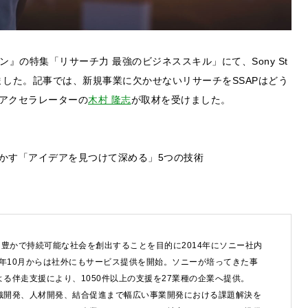
ン』の特集「リサーチ力 最強のビジネススキル」にて、Sony St
P）が紹介されました。記事では、新規事業に欠かせないリサーチをSSAPはどう
アクセラレーターの
木村 隆志
が取材を受けました。
かす「アイデアを見つけて深める」5つの技術
豊かで持続可能な社会を創出することを目的に2014年にソニー社内
8年10月からは社外にもサービス提供を開始。ソニーが培ってきた事
するご相談・お問い合わせは以下のボタンからお願いします（外部サ
る伴走支援により、1050件以上の支援を27業種の企業へ提供。
織開発、人材開発、結合促進まで幅広い事業開発における課題解決を