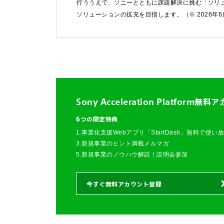
行ううえで、ソニーとともに課題解決に挑む「ソリ
法人お問い合わせ
ソリューションの拡充を目指します。（※ 2026年
FAQ&個人お問い合
FAQ & 個人お問い合わ
Sony Acceleration Platform
無料ア
6つの限定特典
1.事業化支援Webアプリ「StartDash」無料で使い
3.新規事業のヒント満載メルマガ
5.新規事業のノウハウ解説！説明会参加
今すぐ無料アカウント登録