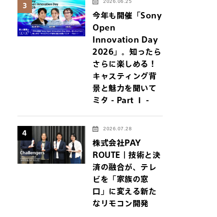
2026.06.25
3
今年も開催「Sony
Open
Innovation Day
2026」。知ったら
さらに楽しめる！
キャスティング背
景と魅力を聞いて
ミタ - Part Ⅰ -
2026.07.28
4
株式会社PAY
ROUTE｜技術と決
済の融合が、テレ
ビを「家族の窓
イトにジャンプしま
口」に変える新た
なリモコン開発