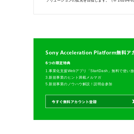
ソリューションの拡充を目指します。（※ 2026年
Sony Acceleration Platform
無料ア
お問い合わせ
6つの限定特典
法人向けサービスに関
1.事業化支援Webアプリ「StartDash」無料で使い
す）。
3.新規事業のヒント満載メルマガ
5.新規事業のノウハウ解説！説明会参加
法人お問い合わせ
今すぐ無料アカウント登録
FAQ&個人お問い合
FAQ & 個人お問い合わ