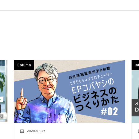
Column
In
2020.07.16