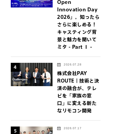
Open
Innovation Day
2026」。知ったら
さらに楽しめる！
キャスティング背
景と魅力を聞いて
ミタ - Part Ⅰ -
2026.07.28
4
株式会社PAY
ROUTE｜技術と決
済の融合が、テレ
ビを「家族の窓
口」に変える新た
なリモコン開発
2026.07.17
5