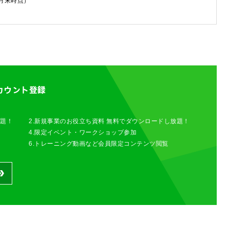
6月末時点）
カウント登録
するご相談・お問い合わせは以下のボタンからお願いします（外部サ
放題！
2.新規事業のお役立ち資料 無料でダウンロードし放題！
4.限定イベント・ワークショップ参加
6.トレーニング動画など会員限定コンテンツ閲覧
わせは以下のボタンからお願いします。
せ